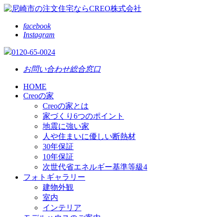
facebook
Instagram
0120-65-0024
お問い合わせ総合窓口
HOME
Creoの家
Creoの家とは
家づくり6つのポイント
地震に強い家
人や住まいに優しい断熱材
30年保証
10年保証
次世代省エネルギー基準等級4
フォトギャラリー
建物外観
室内
インテリア