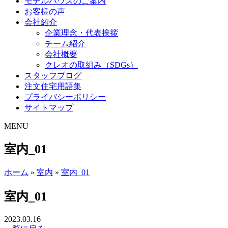
モデルハウスのご案内
お客様の声
会社紹介
企業理念・代表挨拶
チーム紹介
会社概要
クレオの取組み（SDGs）
スタッフブログ
注文住宅用語集
プライバシーポリシー
サイトマップ
MENU
室内_01
ホーム
»
室内
»
室内_01
室内_01
2023.03.16