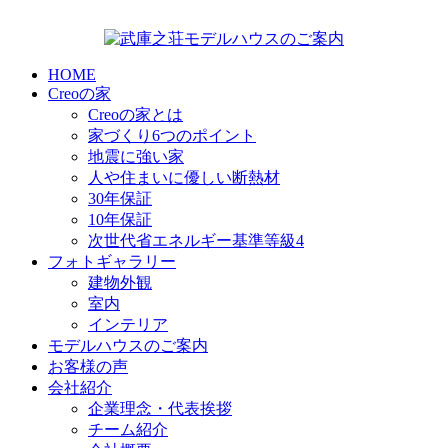
HOME
Creoの家
Creoの家とは
家づくり6つのポイント
地震に強い家
人や住まいに優しい断熱材
30年保証
10年保証
次世代省エネルギー基準等級4
フォトギャラリー
建物外観
室内
インテリア
モデルハウスのご案内
お客様の声
会社紹介
企業理念・代表挨拶
チーム紹介