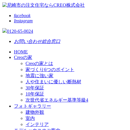
facebook
Instagram
0120-65-0024
お問い合わせ総合窓口
HOME
Creoの家
Creoの家とは
家づくり6つのポイント
地震に強い家
人や住まいに優しい断熱材
30年保証
10年保証
次世代省エネルギー基準等級4
フォトギャラリー
建物外観
室内
インテリア