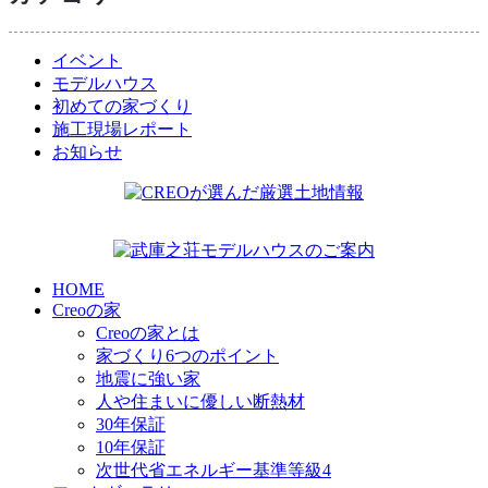
イベント
モデルハウス
初めての家づくり
施工現場レポート
お知らせ
HOME
Creoの家
Creoの家とは
家づくり6つのポイント
地震に強い家
人や住まいに優しい断熱材
30年保証
10年保証
次世代省エネルギー基準等級4