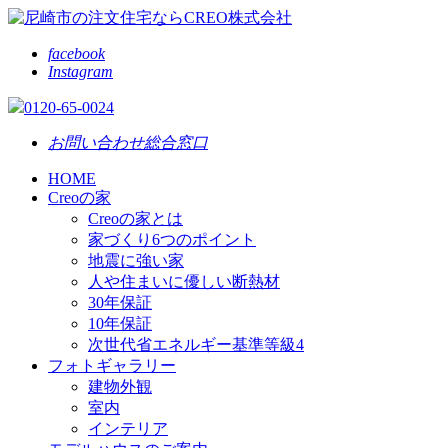
facebook
Instagram
0120-65-0024
お問い合わせ総合窓口
HOME
Creoの家
Creoの家とは
家づくり6つのポイント
地震に強い家
人や住まいに優しい断熱材
30年保証
10年保証
次世代省エネルギー基準等級4
フォトギャラリー
建物外観
室内
インテリア