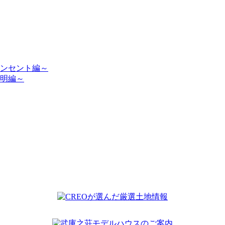
ンセント編～
明編～