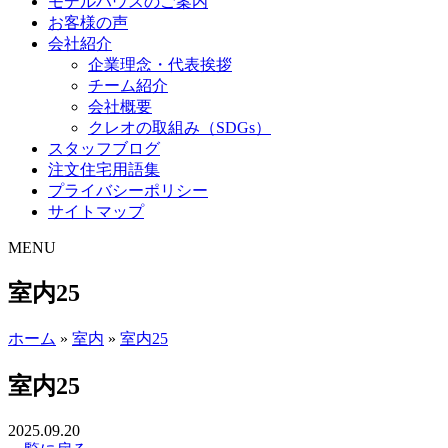
モデルハウスのご案内
お客様の声
会社紹介
企業理念・代表挨拶
チーム紹介
会社概要
クレオの取組み（SDGs）
スタッフブログ
注文住宅用語集
プライバシーポリシー
サイトマップ
MENU
室内25
ホーム
»
室内
»
室内25
室内25
2025.09.20