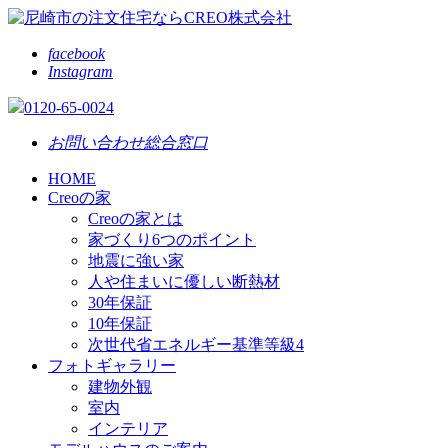
facebook
Instagram
0120-65-0024
お問い合わせ総合窓口
HOME
Creoの家
Creoの家とは
家づくり6つのポイント
地震に強い家
人や住まいに優しい断熱材
30年保証
10年保証
次世代省エネルギー基準等級4
フォトギャラリー
建物外観
室内
インテリア