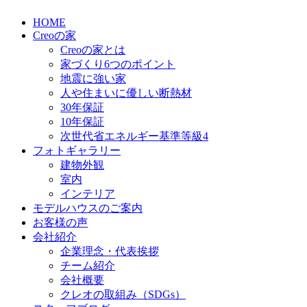
HOME
Creoの家
Creoの家とは
家づくり6つのポイント
地震に強い家
人や住まいに優しい断熱材
30年保証
10年保証
次世代省エネルギー基準等級4
フォトギャラリー
建物外観
室内
インテリア
モデルハウスのご案内
お客様の声
会社紹介
企業理念・代表挨拶
チーム紹介
会社概要
クレオの取組み（SDGs）